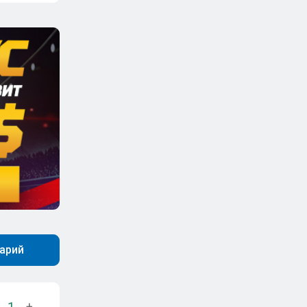
арий
1
+