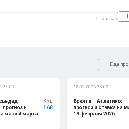
0
голосов
Еще про
6 23:00
18.02.2026 23:00
сьедад –
Брюгге – Атлетико:
Кэф
: прогноз и
1.68
прогноз и ставка на м
на матч 4 марта
18 февраля 2026