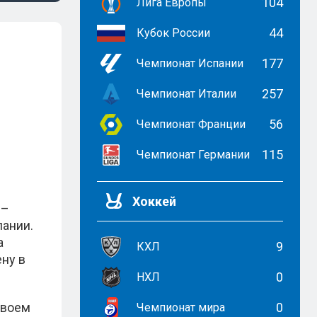
104
Лига Европы
44
Кубок России
177
Чемпионат Испании
257
Чемпионат Италии
56
Чемпионат Франции
115
Чемпионат Германии
Хоккей
 –
пании.
а
9
КХЛ
ну в
0
НХЛ
своем
0
Чемпионат мира