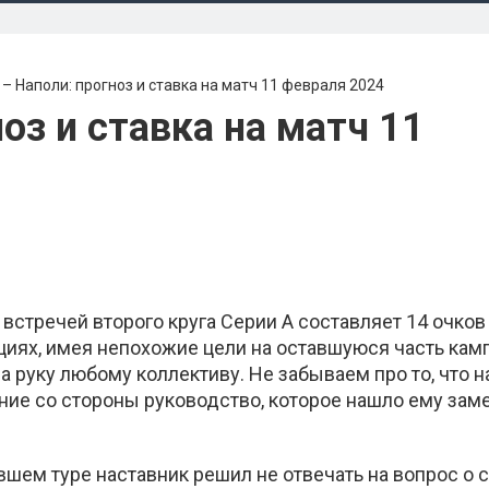
– Наполи: прогноз и ставка на матч 11 февраля 2024
оз и ставка на матч 11
стречей второго круга Серии А составляет 14 очков
иях, имея непохожие цели на оставшуюся часть кам
а руку любому коллективу. Не забываем про то, что н
ие со стороны руководство, которое нашло ему заме
вшем туре наставник решил не отвечать на вопрос о 