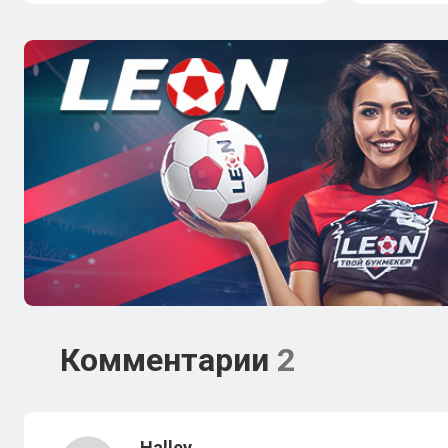
Комментарии
2
Halley