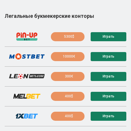
Легальные букмекерские конторы
5300$
Играть
10000€
Играть
300€
Играть
400$
Играть
400$
Играть