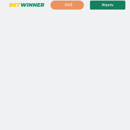
300$
Играть