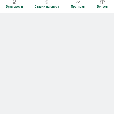
Букмекеры
Ставки на спорт
Прогнозы
Бонусы
Букмекеры
Рейтинг букмекерских контор
Букмекерские конторы России
Букмекеры без верификации
Букмекеры с бонусами
Все приложения букмекеров
Букмекеры с Андроид
Букмекеры с iOS