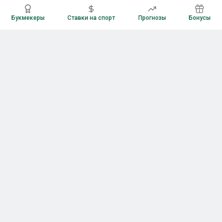
Букмекеры
Ставки на спорт
Прогнозы
Бонусы
Букмекеры
Рейтинг букмекерских контор
Букмекерские конторы России
Букмекеры без верификации
Букмекеры с бонусами
Все приложения букмекеров
Букмекеры с Андроид
Букмекеры с iOS