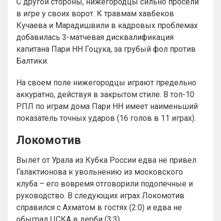
С другой стороны, нижегородцы сильно просели
в игре у своих ворот. К травмам хавбеков
Кучаева и Марадишвили в кадровых проблемах
добавилась 3-матчевая дисквалификация
капитана Пари НН Гоцука, за грубый фол против
Балтики.
На своем поле нижегородцы играют предельно
аккуратно, действуя в закрытом стиле. В топ-10
РПЛ по играм дома Пари НН имеет наименьший
показатель точных ударов (16 голов в 11 играх).
Локомотив
Вылет от Урала из Кубка России едва не привел
Галактионова к увольнению из московского
клуба – его вовремя отговорили подопечные и
руководство. В следующих играх Локомотив
справился с Ахматом в гостях (2:0) и едва не
обыграл ЦСКА в дерби (3:3).