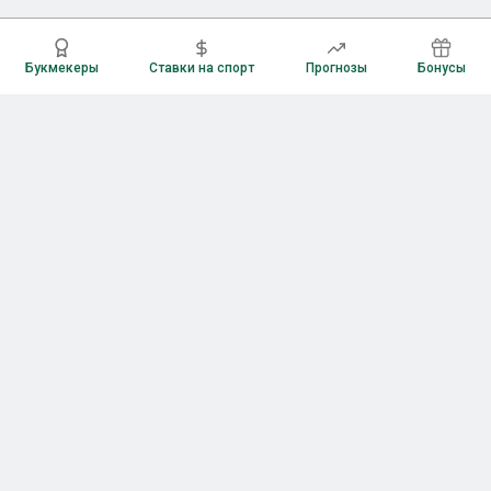
Букмекеры
Ставки на спорт
Прогнозы
Бонусы
Букмекеры
Рейтинг букмекерских контор
Букмекерские конторы России
Букмекеры без верификации
Букмекеры с бонусами
Все приложения букмекеров
Букмекеры с Андроид