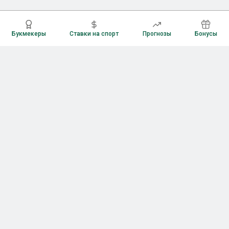
Букмекеры
Ставки на спорт
Прогнозы
Бонусы
Букмекеры
Рейтинг букмекерских контор
Букмекерские конторы России
Букмекеры без верификации
Букмекеры с бонусами
Все приложения букмекеров
Букмекеры с Андроид