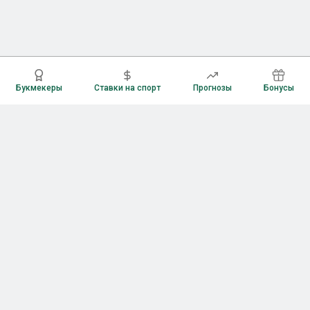
Букмекеры
Ставки на спорт
Прогнозы
Бонусы
Букмекеры
Рейтинг букмекерских контор
Букмекерские конторы России
Букмекеры без верификации
Букмекеры с бонусами