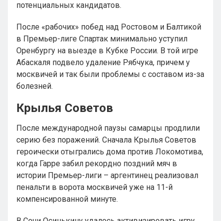
потенциальных кандидатов.
После «рабочих» побед над Ростовом и Балтикой
в Премьер-лиге Спартак минимально уступил
Оренбургу на выезде в Кубке России. В той игре
Абаскаля подвело удаление Рябчука, причем у
москвичей и так были проблемы с составом из-за
болезней.
Крылья Советов
После международной паузы самарцы продлили
серию без поражений. Сначала Крылья Советов
героически отыгрались дома против Локомотива,
когда Гарре забил рекордно поздний мяч в
истории Премьер-лиги – аргентинец реализовал
пенальти в ворота москвичей уже на 11-й
компенсированной минуте.
В Сочи Осинькину удалось активизировать игру