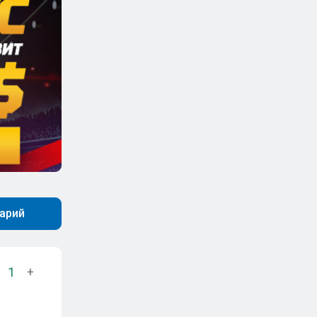
арий
1
+