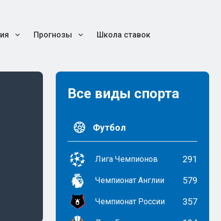
ия
Прогнозы
Школа ставок
Все виды спорта
Футбол
291
Лига Чемпионов
579
Чемпионат Англии
357
Чемпионат России