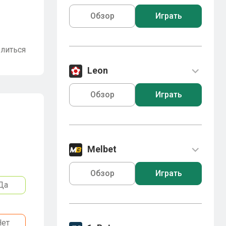
Обзор
Играть
литься
Leon
Обзор
Играть
Melbet
Обзор
Играть
Да
Нет