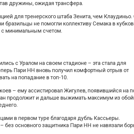
став дружины, ожидая трансфера.
цией для тренерского штаба Зенита, чем Клаудиньо.
чи бразильцы не помогли коллективу Семака в кубко
х с минимальным счетом.
лись с Уралом на своем стадионе – эта стала для
еперь Пари НН вновь получил комфортный отрыв от
ать на попадание в топ-10.
коев – ему ассистировал Жигулев, появившийся на п
 Юран продолжит и дальше выжимать максимум из обо
еднего.
цами в первом туре благодаря дубль Кассьеры.
– без основного защитника Пари НН не навязали бор