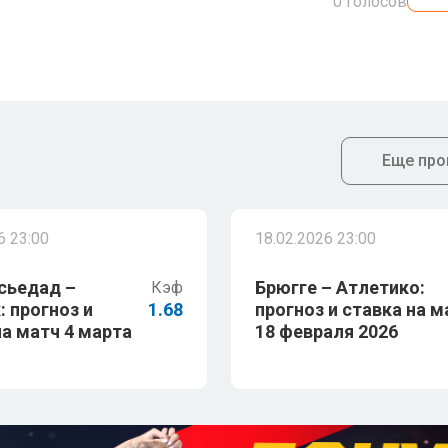
0
голосов
Еще про
6 23:00
18.02.2026 23:00
сьедад –
Брюгге – Атлетико:
Кэф
: прогноз и
1.68
прогноз и ставка на м
на матч 4 марта
18 февраля 2026