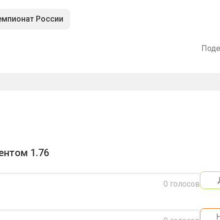
емпионат России
Поде
ентом 1.76
0
голосов