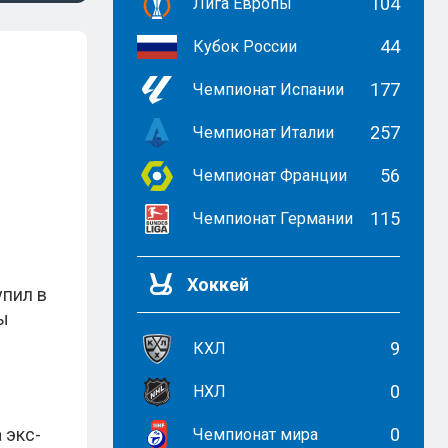
104
Лига Европы
44
Кубок России
177
Чемпионат Испании
257
Чемпионат Италии
56
Чемпионат Франции
115
Чемпионат Германии
Хоккей
упил в
цы
9
КХЛ
0
НХЛ
 экс-
0
Чемпионат мира