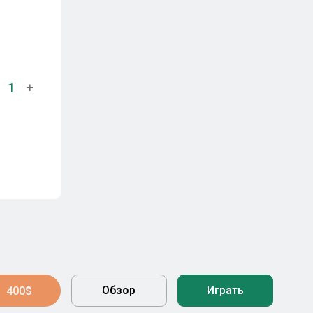
1
+
Обзор
Играть
400$