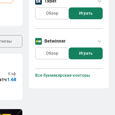
1xBet
Обзор
Играть
Betwinner
гнозы
Обзор
Играть
Кэф
Все букмекерские конторы
атч
1.68