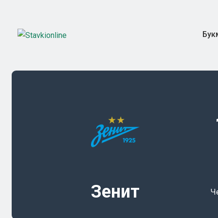
Бук
Зенит
Ч