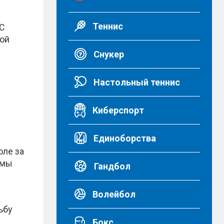
Теннис
 С
вой
Снукер
Настольный теннис
Киберспорт
Единоборства
оле за
ймы
Гандбол
Волейбол
ьбу
Бокс