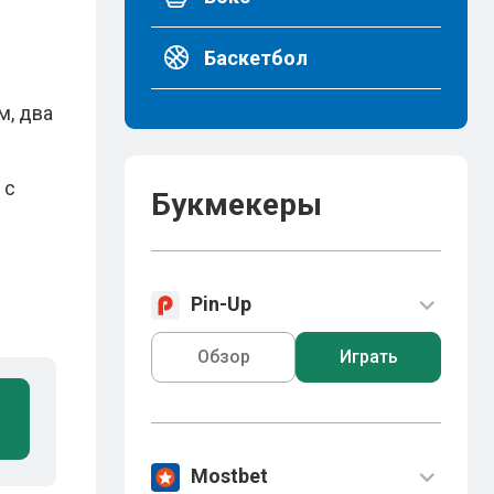
Баскетбол
м, два
 с
Букмекеры
Pin-Up
Обзор
Играть
Mostbet