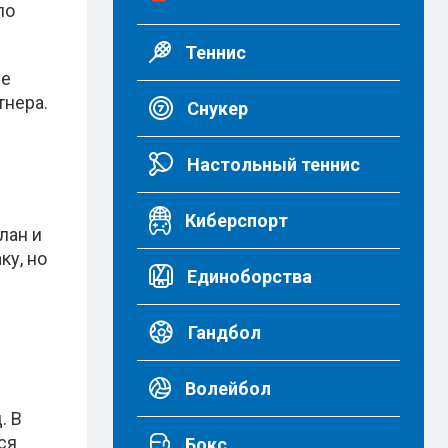
по
Теннис
че
тнера.
Снукер
Настольный теннис
Киберспорт
лан и
ку, но
Единоборства
Гандбол
Волейбол
. В
ся
Бокс