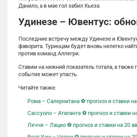
Данило, а в мае гол забил Кьеза.
Удинезе – Ювентус: обн
Последние встречу между Удинезе и Ювентусо
фаворита. Туринцам будет вновь нелегко най
против команд Аллегри.
Ставим на нижний показатель тотала, а такж
событие может упасть.
Читайте также:
Рома – Салернитана ⚽ прогноз и ставки на
Сассуоло – Аталанта ⚽ прогноз и ставки на
Лечче – Лацио ⚽ прогноз и ставки на 20 а
Вест Хэм – Челси ⚽ прогноз и ставки на 20