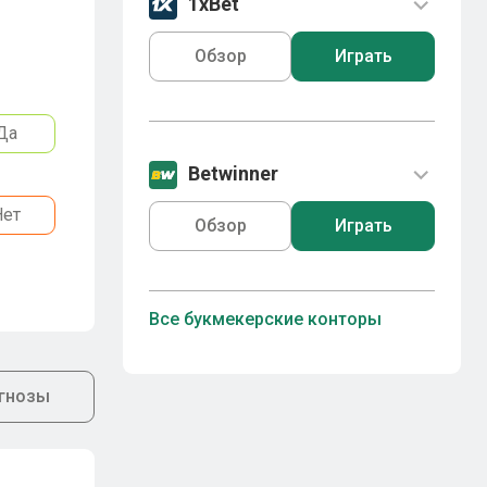
1xBet
Обзор
Играть
Да
Betwinner
Нет
Обзор
Играть
Все букмекерские конторы
гнозы