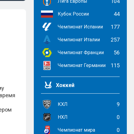
104
Лига Европы
44
Кубок России
177
Чемпионат Испании
257
Чемпионат Италии
56
Чемпионат Франции
115
Чемпионат Германии
Хоккей
му
 время
9
КХЛ
дером
0
НХЛ
0
Чемпионат мира