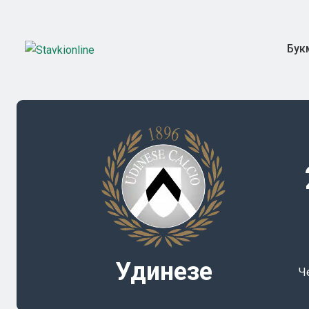
Бук
Удинезе
Ч