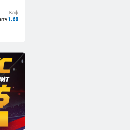
Кэф
атч
1.68