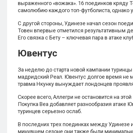
выраженного «вожака». 16 поединков кряду Т
самолюбию каждого топ-футболиста, однако у 
С другой стороны, Удинезе начал сезон поеди
Товен впервые отметился результативным дейс
Его связка с Бету – ключевая пара в атаке клу
Ювентус
За неделю до старта новой кампании туринцы
мадридский Реал. Ювентус долгое время не мо
травма Нкунку вынуждает лондонцев проявля
Скорее всего, Аллегри не остановится на это
Покупка Веа добавляет разнообразия атаке Ю
туринцев серьезно ослаб.
В последних трех поединках между Удинезе и
минувшем сезоне они также были минимальн