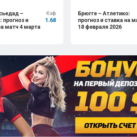
сьедад –
Брюгге – Атлетико:
Кэф
: прогноз и
1.68
прогноз и ставка на м
на матч 4 марта
18 февраля 2026