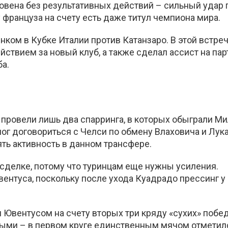
овена без результативных действий – сильный удар 
француза на счету есть даже титул чемпиона мира.
нком в Кубке Италии против Катанзаро. В этой встре
твием за новый клуб, а также сделал ассист на пар
ба.
 провели лишь два спарринга, в которых обыграли Ми
г договориться с Челси по обмену Влаховича и Лука
ть активность в данном трансфере.
й сделке, потому что туринцам еще нужны усиления.
вентуса, поскольку после ухода Куадрадо прессинг у
 Ювентусом на счету вторых три кряду «сухих» побед
ыми – в первом круге единственным мячом отметил