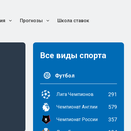
ия
Прогнозы
Школа ставок
Все виды спорта
Футбол
291
Лига Чемпионов
579
Чемпионат Англии
357
Чемпионат России