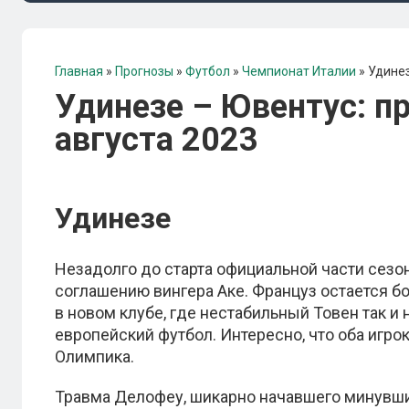
Главная
»
Прогнозы
»
Футбол
»
Чемпионат Италии
»
Удинез
Удинезе – Ювентус: пр
августа 2023
Удинезе
Незадолго до старта официальной части сез
соглашению вингера Аке. Француз остается б
в новом клубе, где нестабильный Товен так 
европейский футбол. Интересно, что оба игр
Олимпика.
Травма Делофеу, шикарно начавшего минувши