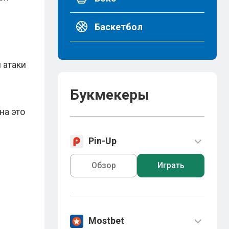
Баскетбол
 атаки
Букмекеры
на это
Pin-Up
Обзор
Играть
Mostbet