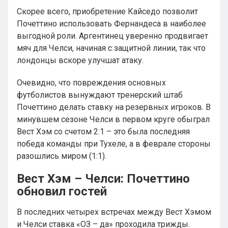
Скорее всего, приобретение Кайседо позволит
Почеттино использовать Фернандеса в наиболее
выгодной роли. Аргентинец уверенно продвигает
мяч для Челси, начиная с защитной линии, так что
лондонцы вскоре улучшат атаку.
Очевидно, что повреждения основных
футболистов вынуждают тренерский штаб
Почеттино делать ставку на резервных игроков. В
минувшем сезоне Челси в первом круге обыграл
Вест Хэм со счетом 2:1 – это была последняя
победа команды при Тухеле, а в феврале стороны
разошлись миром (1:1).
Вест Хэм – Челси: Почеттино
обновил гостей
В последних четырех встречах между Вест Хэмом
и Челси ставка «ОЗ – да» проходила трижды.