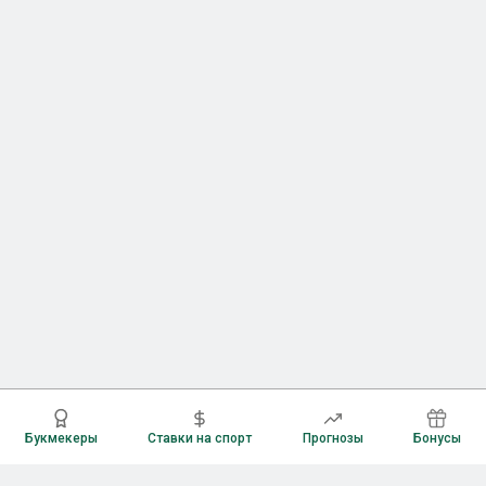
Букмекеры
Ставки на спорт
Прогнозы
Бонусы