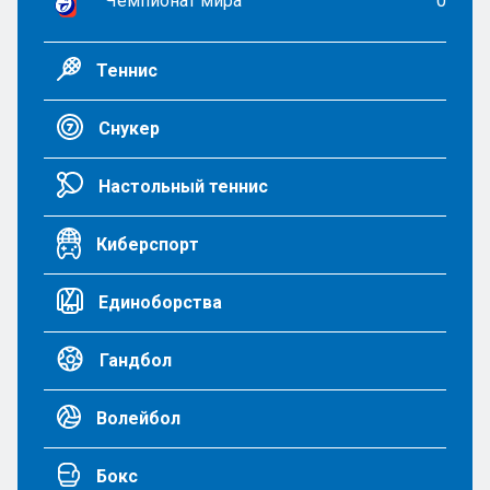
Чемпионат мира
0
Теннис
Снукер
Настольный теннис
Киберспорт
Единоборства
Гандбол
Волейбол
Бокс