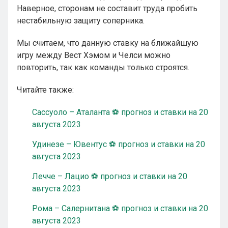
Наверное, сторонам не составит труда пробить
нестабильную защиту соперника.
Мы считаем, что данную ставку на ближайшую
игру между Вест Хэмом и Челси можно
повторить, так как команды только строятся.
Читайте также:
Сассуоло – Аталанта ⚽ прогноз и ставки на 20
августа 2023
Удинезе – Ювентус ⚽ прогноз и ставки на 20
августа 2023
Лечче – Лацио ⚽ прогноз и ставки на 20
августа 2023
Рома – Салернитана ⚽ прогноз и ставки на 20
августа 2023