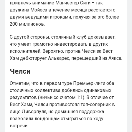
привлечь внимание Манчестер Сити – так
дружина Мойеса в течение месяца расстается с
двумя ведущими игроками, получая за это более
200 миллионов.
С другой стороны, столичный клуб доказывает,
что умеет грамотно инвестировать в других
исполнителей. Вероятно, против Челси за Вест
Хэм дебютирует Альварес, перешедший из Аякса.
Челси
Отметим, что в первом туре Премьер-лиги оба
столичных коллектива добились одинаковых
результатов (ничьи со счетом 1:1). В отличие от
Вест Хэма, Челси противостоял топ-соперник в
лице Ливерпуля, но домашняя поддержка
позволила лондонцам отыграться по ходу
встречи.