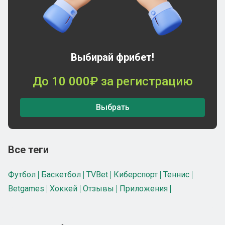
Выбирай фрибет!
До 10 000₽ за регистрацию
Выбрать
Все теги
Футбол
Баскетбол
TVBet
Киберспорт
Теннис
Betgames
Хоккей
Отзывы
Приложения