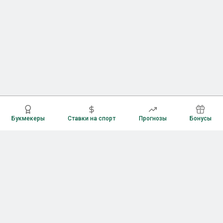
Букмекеры
Ставки на спорт
Прогнозы
Бонусы
Букмекеры
Рейтинг букмекерских контор