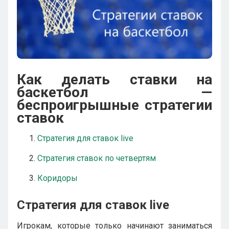
Как делать ставки на
баскетбол —
беспроигрышные стратегии
ставок
Стратегия для ставок live
Стратегия ставок по четвертям
Коридоры
Стратегия для ставок live
Игрокам, которые только начинают заниматься