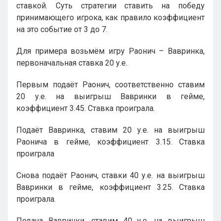
ставкой. Суть стратегии ставить на победу
принимающего игрока, как правило коэффициент
на это событие от 3 до 7.
Для примера возьмём игру Раонич – Вавринка,
первоначальная ставка 20 у.е.
Первым подаёт Раонич, соответственно ставим
20 у.е. на выигрыш Вавринки в гейме,
коэффициент 3.45. Ставка проиграла.
Подаёт Вавринка, ставим 20 у.е. на выигрыш
Раонича в гейме, коэффициент 3.15. Ставка
проиграла
Снова подаёт Раонич, ставки 40 у.е. на выигрыш
Вавринки в гейме, коэффициент 3.25. Ставка
проиграла.
Подача Вавринки, ставим 40 у.е. на выигрыш