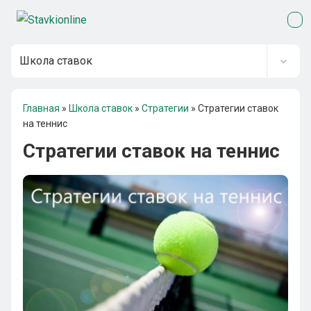
Школа ставок
Главная
»
Школа ставок
»
Стратегии
»
Стратегии ставок
на теннис
Стратегии ставок на теннис