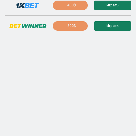
400$
Играть
300$
Играть