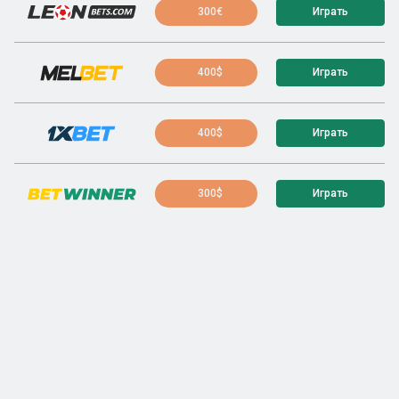
300€
Играть
400$
Играть
400$
Играть
300$
Играть