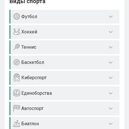
Виды спорта
Футбол
Хоккей
Теннис
Баскетбол
Киберспорт
Единоборства
Автоспорт
Биатлон