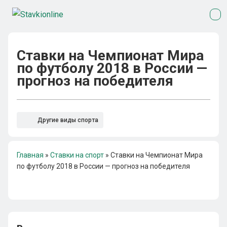
Ставки на Чемпионат Мира
по футболу 2018 в России —
прогноз на победителя
Другие виды спорта
Главная
»
Ставки на спорт
»
Ставки на Чемпионат Мира
по футболу 2018 в России — прогноз на победителя