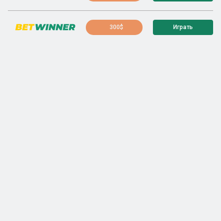
300$
Играть