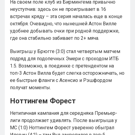
На своем поле клуб из Бирмингема привычно
неуступчив: здесь он не проигрывает в 16
встречах кряду – эта серия началась еще в конце
октября. Очевидно, что нынешней Астон Вилле
удобнее добывать очки при родной поддержке,
где она стабильно забивает по 2+ мяча.
Выигрыш у Брюгге (3:0) стал четвертым матчем
подряд для подопечных Эмери с проходом ИТБ
1.5. Возможно, в поединке с претендентом на
топ-3 Астон Вилла будет слегка осторожничать, но
ее быстрые фланги с Асенсио и Рэшфордом
получат моменты.
Ноттингем Форест
Нетипичная кампания для середняка Премьер-
лиги продолжает удивлять. После выигрыша у
МС (1:0) Ноттингем Форест уверенно обыграл
Ипсвич (4:2) – там Вуд закрепился в топ-5