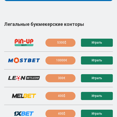
Легальные букмекерские конторы
5300$
Играть
10000€
Играть
300€
Играть
400$
Играть
400$
Играть