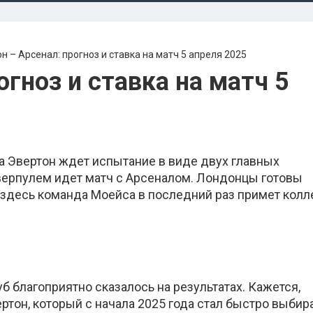
н – Арсенал: прогноз и ставка на матч 5 апреля 2025
огноз и ставка на матч 5
 Эвертон ждет испытание в виде двух главных
иверпулем идет матч с Арсеналом. Лондонцы готовы
– здесь команда Моейса в последний раз примет колл
 благоприятно сказалось на результатах. Кажется,
ртон, который с начала 2025 года стал быстро выбир