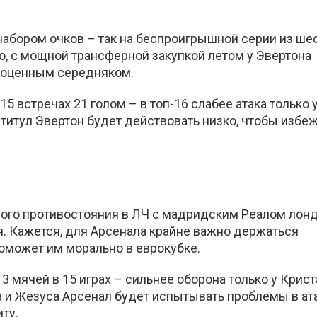
набором очков – так на беспроигрышной серии из ше
о, с мощной трансферной закупкой летом у Эвертона
лноценным середняком.
5 встречах 21 голом – в топ-16 слабее атака только 
 титул Эвертон будет действовать низко, чтобы избе
ьного противостояния в ЛЧ с мадридским Реалом лон
я. Кажется, для Арсенала крайне важно держаться
поможет им морально в еврокубке.
 мячей в 15 играх – сильнее оборона только у Крист
а и Жезуса Арсенал будет испытывать проблемы в ат
ту.