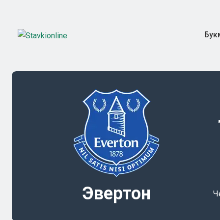
Бук
Эвертон
Ч