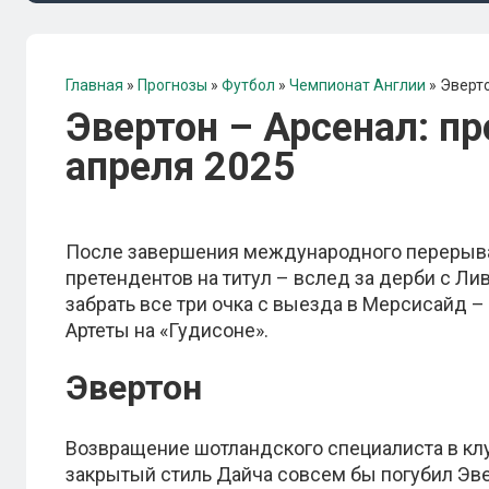
Главная
»
Прогнозы
»
Футбол
»
Чемпионат Англии
»
Эверто
Эвертон – Арсенал: пр
апреля 2025
После завершения международного перерыва
претендентов на титул – вслед за дерби с Л
забрать все три очка с выезда в Мерсисайд 
Артеты на «Гудисоне».
Эвертон
Возвращение шотландского специалиста в клуб
закрытый стиль Дайча совсем бы погубил Эве