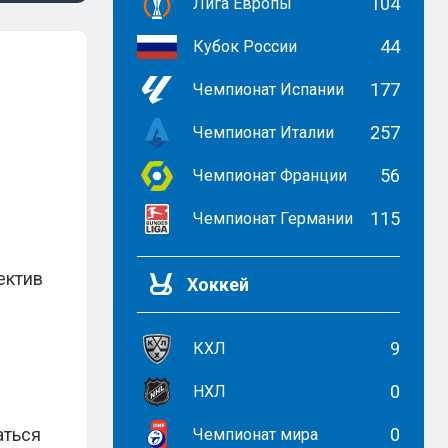
104
Лига Европы
44
Кубок России
177
Чемпионат Испании
257
Чемпионат Италии
56
Чемпионат Франции
115
Чемпионат Германии
ектив
Хоккей
9
КХЛ
0
НХЛ
аться
0
Чемпионат мира