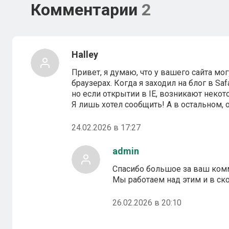
Комментарии
2
Halley
Привет, я думаю, что у вашего сайта м
браузерах. Когда я заходил на блог в Saf
но если открытии в IE, возникают неко
Я лишь хотел сообщить! А в остальном, 
24.02.2026 в 17:27
admin
Спасибо большое за ваш ком
Мы работаем над этим и в с
26.02.2026 в 20:10