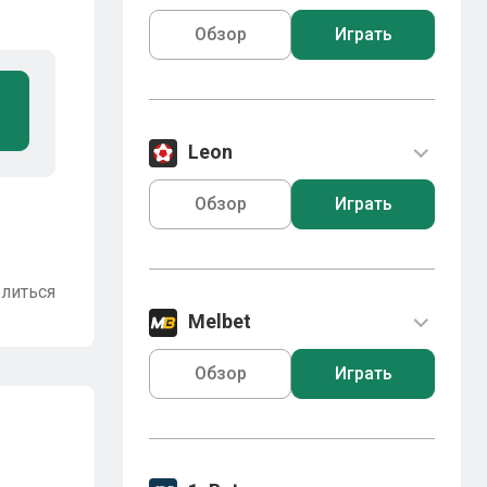
Обзор
Играть
Leon
Обзор
Играть
литься
Melbet
Обзор
Играть