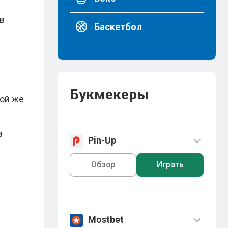
в
Баскетбол
Букмекеры
вой же
в
Pin-Up
Обзор
Играть
Mostbet