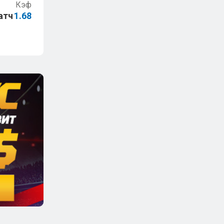
Кэф
атч
1.68