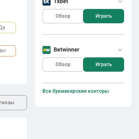
1xBet
Обзор
Играть
Да
Betwinner
Нет
Обзор
Играть
Все букмекерские конторы
гнозы