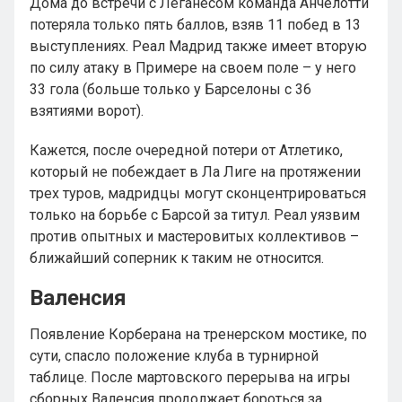
Дома до встречи с Леганесом команда Анчелотти
потеряла только пять баллов, взяв 11 побед в 13
выступлениях. Реал Мадрид также имеет вторую
по силу атаку в Примере на своем поле – у него
33 гола (больше только у Барселоны с 36
взятиями ворот).
Кажется, после очередной потери от Атлетико,
который не побеждает в Ла Лиге на протяжении
трех туров, мадридцы могут сконцентрироваться
только на борьбе с Барсой за титул. Реал уязвим
против опытных и мастеровитых коллективов –
ближайший соперник к таким не относится.
Валенсия
Появление Корберана на тренерском мостике, по
сути, спасло положение клуба в турнирной
таблице. После мартовского перерыва на игры
сборных Валенсия продолжает бороться за