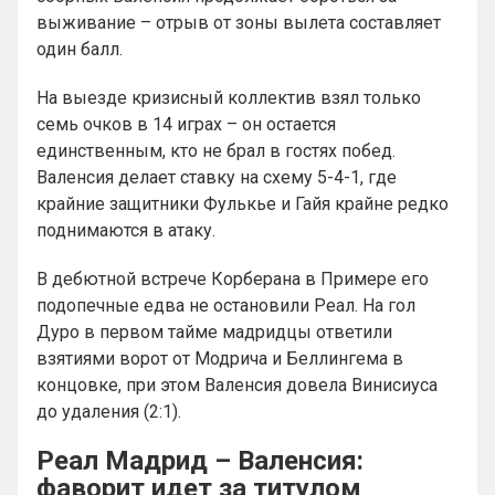
выживание – отрыв от зоны вылета составляет
один балл.
На выезде кризисный коллектив взял только
семь очков в 14 играх – он остается
единственным, кто не брал в гостях побед.
Валенсия делает ставку на схему 5-4-1, где
крайние защитники Фулькье и Гайя крайне редко
поднимаются в атаку.
В дебютной встрече Корберана в Примере его
подопечные едва не остановили Реал. На гол
Дуро в первом тайме мадридцы ответили
взятиями ворот от Модрича и Беллингема в
концовке, при этом Валенсия довела Винисиуса
до удаления (2:1).
Реал Мадрид – Валенсия:
фаворит идет за титулом