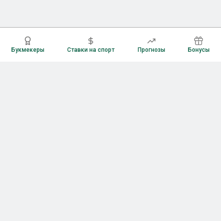
Букмекеры
Ставки на спорт
Прогнозы
Бонусы
Букмекеры
Рейтинг букмекерских контор
Букмекерские конторы России
Букмекеры без верификации
Букмекеры с бонусами
Все приложения букмекеров