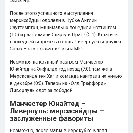
характер.
После этого успешного выступления
мерсисайдцы одолели в Кубке Англии
Саутгемптон, минимально победили Ноттингем
(1:0) и разгромили Спарту в Праге (5:1). Кстати, в
последней встрече в состав Ливерпуля вернулся
Салах – его готовят к Сити и МЮ.
Несмотря на крупный разгром Манчестер
Юнайтед на Энфилде год назад (7:0), там же в
Мерсисайде тен Хаг и команда наиграли на ничью
в декабре (0:0). Теперь на «Олд Траффорд»
Ливерпуль едет за победой.
Манчестер Юнайтед –
Ливерпуль: мерсисайдцы –
заслуженные фавориты
Возможно, после матча в еврокубке Клопп