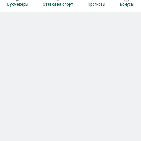
Букмекеры
Ставки на спорт
Прогнозы
Бонусы
Букмекеры
Рейтинг букмекерских контор
Букмекерские конторы России
Букмекеры без верификации
Букмекеры с бонусами
Все приложения букмекеров
Букмекеры с Андроид
Букмекеры с iOS