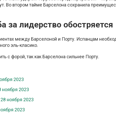
нут. Во втором тайме Барселона сохранила преимущес
ба за лидерство обостряется
иентах между Барселоной и Порту. Испанцам необхо
ного эль-класико.
ть с форой, так как Барселона сильнее Порту.
ноября 2023
8 ноября 2023
 28 ноября 2023
ноября 2023