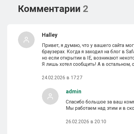
Комментарии
2
Halley
Привет, я думаю, что у вашего сайта м
браузерах. Когда я заходил на блог в Saf
но если открытии в IE, возникают неко
Я лишь хотел сообщить! А в остальном, 
24.02.2026 в 17:27
admin
Спасибо большое за ваш ком
Мы работаем над этим и в с
26.02.2026 в 20:10