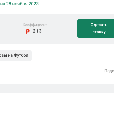
на 28 ноября 2023
Сделать
Коэффициент
2.13
ставку
озы на Футбол
Поде