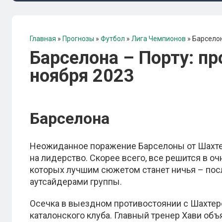
Главная
»
Прогнозы
»
Футбол
»
Лига Чемпионов
»
Барселон
Барселона – Порту: пр
ноября 2023
Барселона
Неожиданное поражение Барселоны от Шахтера
на лидерство. Скорее всего, все решится в о
которых лучшим сюжетом станет ничья – пос
аутсайдерами группы.
Осечка в выездном противостоянии с Шахтер
каталонского клуба. Главный тренер Хави объ