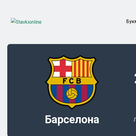
Бук
Барселона