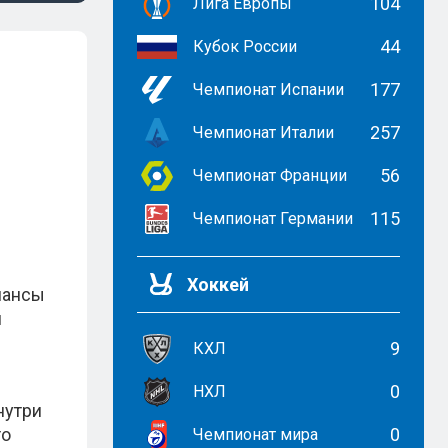
104
Лига Европы
44
Кубок России
177
Чемпионат Испании
257
Чемпионат Италии
56
Чемпионат Франции
115
Чемпионат Германии
Хоккей
шансы
я
9
КХЛ
0
НХЛ
нутри
то
0
Чемпионат мира