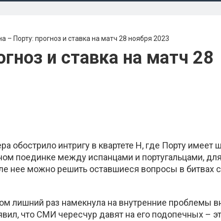
а – Порту: прогноз и ставка на матч 28 ноября 2023
огноз и ставка на матч 28
 обострило интригу в квартете H, где Порту имеет 
чном поединке между испанцами и португальцами, дл
ле нее можно решить оставшиеся вопросы в битвах с
ом лишний раз намекнула на внутренние проблемы в
явил, что СМИ чересчур давят на его подопечных – э