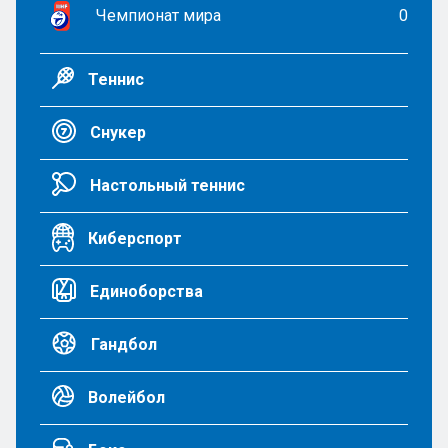
Чемпионат мира
0
Теннис
Снукер
Настольный теннис
Киберспорт
Единоборства
Гандбол
Волейбол