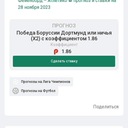
Фейеноорд – Атлетико ⚽ прогноз и ставки на
28 ноября 2023
ПРОГНОЗ
Победа Боруссии Дортмунд или ничья
(Х2) с коэффициентом 1.86
Коэффициент
1.86
Сделать ставку
Прогнозы на Лига Чемпионов
Прогнозы на Футбол
Поделиться