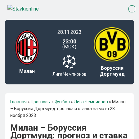
28.11.2023
23:00
(МСК)
Боруссия
Милан
Дортмунд
Лига Чемпионов
Главная
»
Прогнозы
»
Футбол
»
Лига Чемпионов
»
Милан
– Боруссия Дортмунд: прогноз и ставка на матч 28
ноября 2023
Милан – Боруссия
Дортмунд: прогноз и ставка