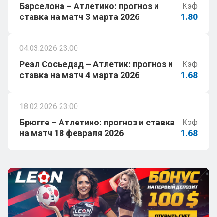
Барселона – Атлетико: прогноз и
Кэф
ставка на матч 3 марта 2026
1.80
04.03.2026 23:00
Реал Сосьедад – Атлетик: прогноз и
Кэф
ставка на матч 4 марта 2026
1.68
18.02.2026 23:00
Брюгге – Атлетико: прогноз и ставка
Кэф
на матч 18 февраля 2026
1.68