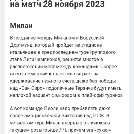
на матч 28 ноября 2023
Милан
В поединке между Миланом и Боруссией
Дортмунд, который пройдет на стадионе
итальянцев в предпоследнем туре группового
этапа Лиги чемпионов, решится многое в
расположении мест между командами. Скорее
всего, немецкий коллектив сыграет на
удерживание нужного счета: даже без победы
над «Сан-Сиро» подопечные Терзича будут иметь
неплохой вариант с выходом в плей-офф турнира.
А вот команде Пиоли надо прибавлять даже
после эмоциональной виктории над ПСЖ. В
четвертом туре Милан впервые отличился в
текущем розыгрыше ЛЧ, причем эта «сухая»