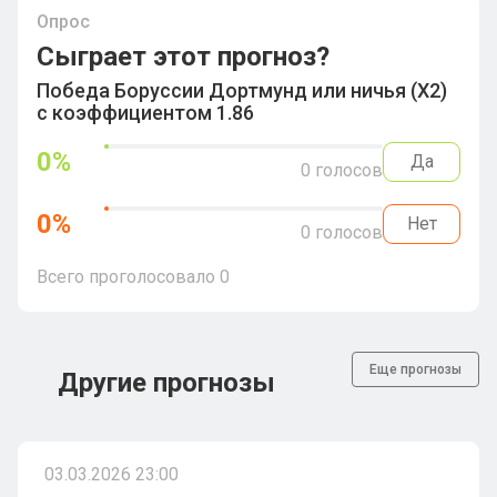
Опрос
Сыграет этот прогноз?
Победа Боруссии Дортмунд или ничья (Х2)
с коэффициентом 1.86
0
%
Да
0
голосов
0
%
Нет
0
голосов
Всего проголосовало
0
Еще прогнозы
Другие прогнозы
03.03.2026 23:00