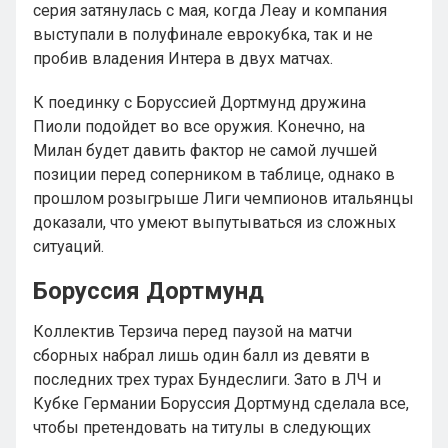
серия затянулась с мая, когда Леау и компания
выступали в полуфинале еврокубка, так и не
пробив владения Интера в двух матчах.
К поединку с Боруссией Дортмунд дружина
Пиоли подойдет во все оружия. Конечно, на
Милан будет давить фактор не самой лучшей
позиции перед соперником в таблице, однако в
прошлом розыгрыше Лиги чемпионов итальянцы
доказали, что умеют выпутываться из сложных
ситуаций.
Боруссия Дортмунд
Коллектив Терзича перед паузой на матчи
сборных набрал лишь один балл из девяти в
последних трех турах Бундеслиги. Зато в ЛЧ и
Кубке Германии Боруссия Дортмунд сделала все,
чтобы претендовать на титулы в следующих