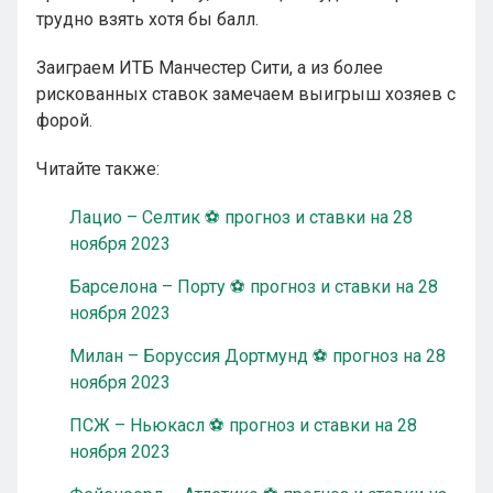
трудно взять хотя бы балл.
Заиграем ИТБ Манчестер Сити, а из более
рискованных ставок замечаем выигрыш хозяев с
форой.
Читайте также:
Лацио – Селтик ⚽ прогноз и ставки на 28
ноября 2023
Барселона – Порту ⚽ прогноз и ставки на 28
ноября 2023
Милан – Боруссия Дортмунд ⚽ прогноз на 28
ноября 2023
ПСЖ – Ньюкасл ⚽ прогноз и ставки на 28
ноября 2023