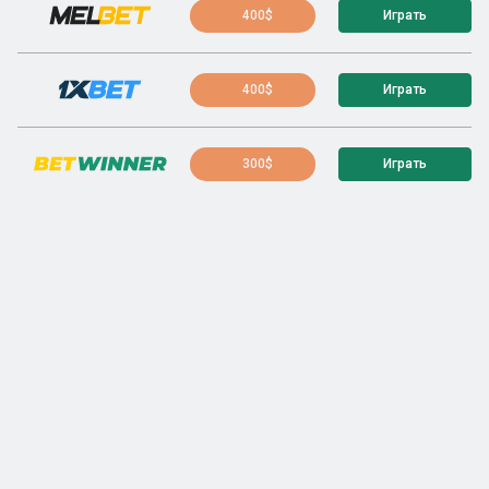
400$
Играть
400$
Играть
300$
Играть