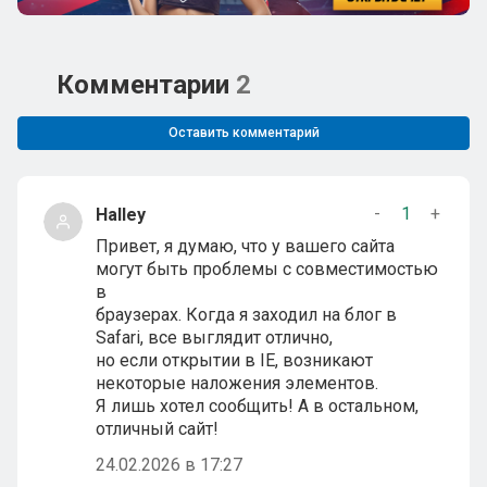
Комментарии
2
Оставить комментарий
-
1
+
Halley
Привет, я думаю, что у вашего сайта
могут быть проблемы с совместимостью
в
браузерах. Когда я заходил на блог в
Safari, все выглядит отлично,
но если открытии в IE, возникают
некоторые наложения элементов.
Я лишь хотел сообщить! А в остальном,
отличный сайт!
24.02.2026 в 17:27