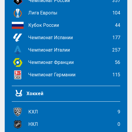
Чемпионат России
357
Лига Европы
104
Кубок России
44
Чемпионат Испании
177
Чемпионат Италии
257
Чемпионат Франции
56
Чемпионат Германии
115
Хоккей
КХЛ
9
НХЛ
0