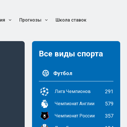
ия
Прогнозы
Школа ставок
Все виды спорта
Футбол
291
Лига Чемпионов
579
Чемпионат Англии
357
Чемпионат России