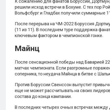
К сожалению для фанатов Боруссии, Дортмунд
решили исход встречи в Бохуме. С тех пор Ро
Вольфсбург и Гладбах получили суммарные 1
После перерыва на ЧМ-2022 Боруссия Дортму
(11 из 11). В последнем туре поддержка фана
ключевым фактором в чемпионской гонке.
Майнц
После сенсационной победы над Баварией 22
матчах чемпионата. Если разгромные пораже
соперника, то неудача Майнца в битве с Шаль
Против Боруссии Свенссон выпустит привычн
еще не может рассчитывать на своих лидеров
состава до конца кампании.
В последних четырех очных встречах между