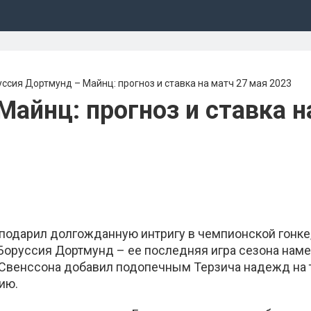
ссия Дортмунд – Майнц: прогноз и ставка на матч 27 мая 2023
айнц: прогноз и ставка н
одарил долгожданную интригу в чемпионской гонке,
Боруссия Дортмунд – ее последняя игра сезона нам
 Свенссона добавил подопечным Терзича надежд на т
ию.