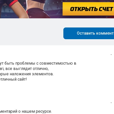
Оставить коммент
-
огут быть проблемы с совместимостью в
ari, все выглядит отлично,
торые наложения элементов.
отличный сайт!
-
ментарий о нашем ресурсе.