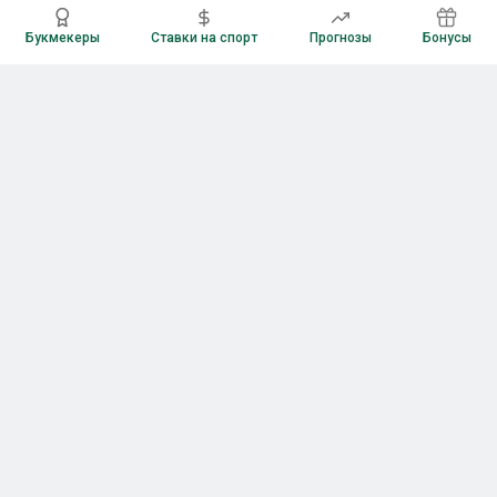
Букмекеры
Ставки на спорт
Прогнозы
Бонусы
Букмекеры
Рейтинг букмекерских контор
Букмекерские конторы России
Букмекеры без верификации
Букмекеры с бонусами
Все приложения букмекеров
Букмекеры с Андроид
Букмекеры с iOS