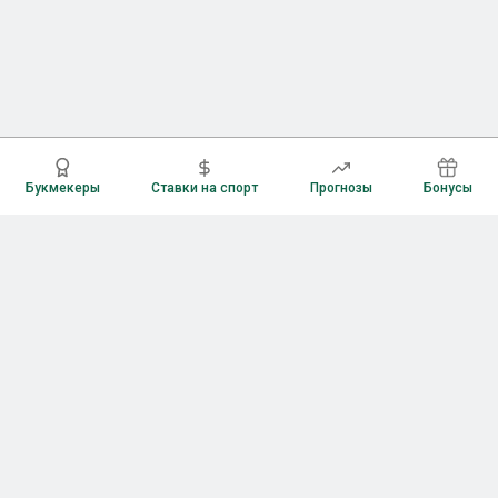
Букмекеры
Ставки на спорт
Прогнозы
Бонусы
Букмекеры
Рейтинг букмекерских контор
Букмекерские конторы России
Букмекеры без верификации