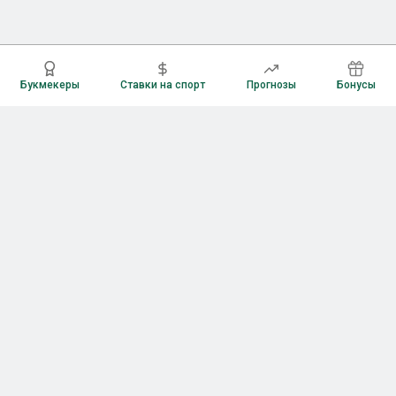
Букмекеры
Ставки на спорт
Прогнозы
Бонусы
Букмекеры
Рейтинг букмекерских контор
Букмекерские конторы России
Букмекеры без верификации
Букмекеры с бонусами
Все приложения букмекеров