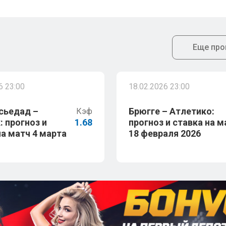
Еще про
6 23:00
18.02.2026 23:00
сьедад –
Брюгге – Атлетико:
Кэф
: прогноз и
1.68
прогноз и ставка на м
на матч 4 марта
18 февраля 2026