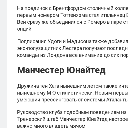
На поединок с Брентфордом столичный колле
первым номером Тоттенхэма стал итальянец В
Вен сразу же объединился с Ромеро в паре ст
опций.
Подписания Удоги и Мэдисона также добавили
экс-полузащитник Лестера получают последний
команды из Лондона все внимание до сих пор
Манчестер Юнайтед
Дружина тен Хага нынешним летом также инт
нынешнему МЮ стилистически. Новым первым
умеющий прессинговать от системы Аталанты
Руководство клуба подобным поведением на р
Тренерский штаб Манчестер Юнайтед настрое
важно много владеть мячом.