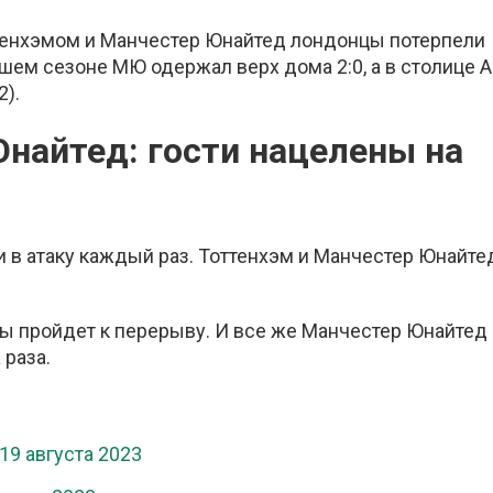
тенхэмом и Манчестер Юнайтед лондонцы потерпели
шем сезоне МЮ одержал верх дома 2:0, а в столице 
2).
найтед: гости нацелены на
в атаку каждый раз. Тоттенхэм и Манчестер Юнайте
ны пройдет к перерыву. И все же Манчестер Юнайтед
 раза.
19 августа 2023