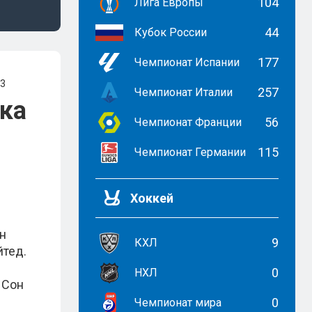
104
Лига Европы
44
Кубок России
177
Чемпионат Испании
23
257
Чемпионат Италии
вка
56
Чемпионат Франции
115
Чемпионат Германии
Хоккей
н
9
КХЛ
йтед.
0
НХЛ
 Сон
0
Чемпионат мира