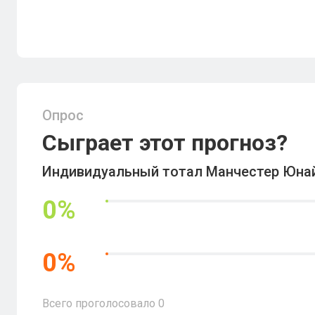
Опрос
Сыграет этот прогноз?
Индивидуальный тотал Манчестер Юнай
0
%
0
%
Всего проголосовало
0