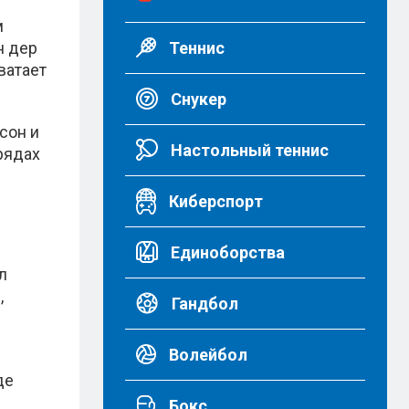
м
н дер
Теннис
ватает
Снукер
сон и
Настольный теннис
рядах
Киберспорт
Единоборства
л
,
Гандбол
Волейбол
де
Бокс