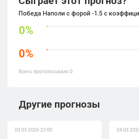
Сыграет этот прогноз?
Победа Наполи с форой -1.5 с коэффици
0
%
0
%
Всего проголосовало
0
Другие прогнозы
03.03.2026 23:00
04.03.202