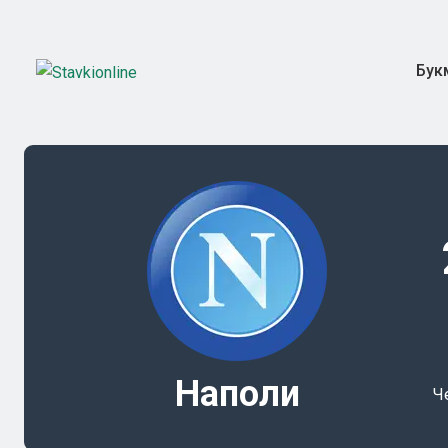
Бук
Наполи
Ч