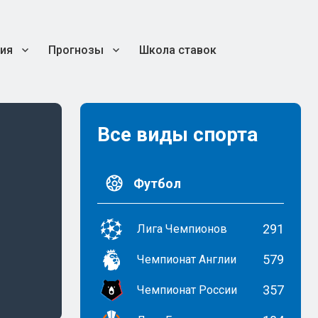
ия
Прогнозы
Школа ставок
Все виды спорта
Футбол
291
Лига Чемпионов
579
Чемпионат Англии
357
Чемпионат России