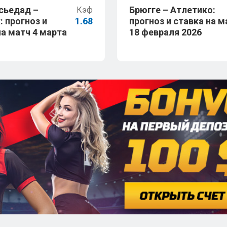
сьедад –
Брюгге – Атлетико:
Кэф
: прогноз и
1.68
прогноз и ставка на м
на матч 4 марта
18 февраля 2026