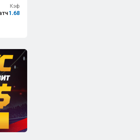
Кэф
атч
1.68