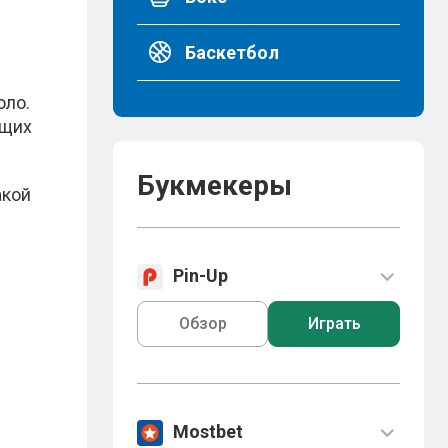
Баскетбол
оло.
ющих
Букмекеры
акой
Pin-Up
Обзор
Играть
Mostbet