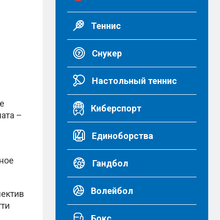
Теннис
Снукер
Настольный теннис
е
Киберспорт
ната –
Единоборства
нное
Гандбол
Волейбол
лектив
тти
Бокс