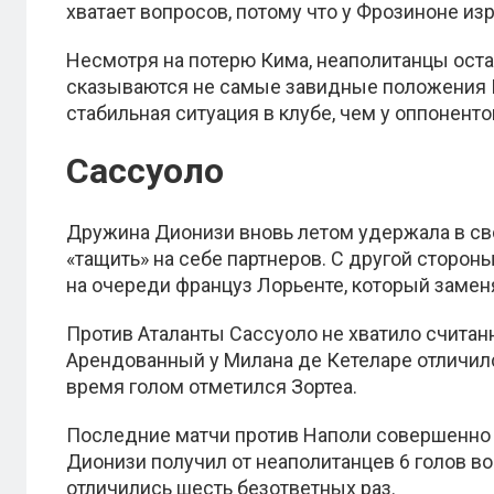
хватает вопросов, потому что у Фрозиноне и
Несмотря на потерю Кима, неаполитанцы оста
сказываются не самые завидные положения Ю
стабильная ситуация в клубе, чем у оппоненто
Сассуоло
Дружина Дионизи вновь летом удержала в св
«тащить» на себе партнеров. С другой сторон
на очереди француз Лорьенте, который замен
Против Аталанты Сассуоло не хватило считанн
Арендованный у Милана де Кетеларе отличил
время голом отметился Зортеа.
Последние матчи против Наполи совершенно 
Дионизи получил от неаполитанцев 6 голов во
отличились шесть безответных раз.