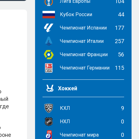
104
Лига Европы
44
Кубок России
177
Чемпионат Испании
257
Чемпионат Италии
56
Чемпионат Франции
115
Чемпионат Германии
Хоккей
о
овый
 где
9
КХЛ
0
НХЛ
о
ороне
0
Чемпионат мира