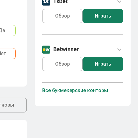
1xBet
Обзор
Играть
Да
Betwinner
Нет
Обзор
Играть
Все букмекерские конторы
гнозы