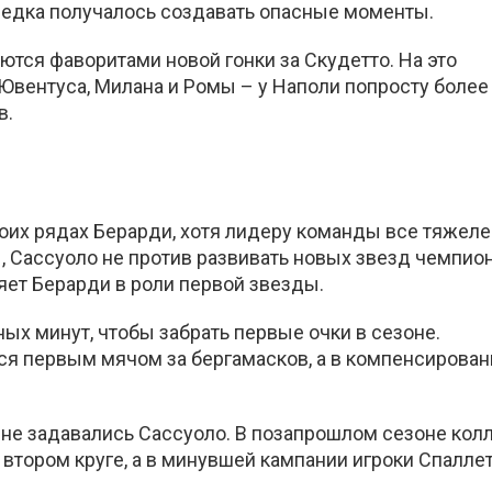
зредка получалось создавать опасные моменты.
ются фаворитами новой гонки за Скудетто. На это
вентуса, Милана и Ромы – у Наполи попросту более
в.
оих рядах Берарди, хотя лидеру команды все тяжеле
ы, Сассуоло не против развивать новых звезд чемпио
яет Берарди в роли первой звезды.
ых минут, чтобы забрать первые очки в сезоне.
ся первым мячом за бергамасков, а в компенсирова
не задавались Сассуоло. В позапрошлом сезоне кол
 втором круге, а в минувшей кампании игроки Спалле