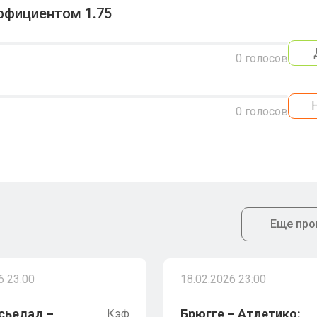
эффициентом 1.75
0
голосов
0
голосов
Еще про
6 23:00
18.02.2026 23:00
сьедад –
Брюгге – Атлетико:
Кэф