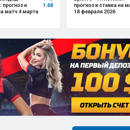
: прогноз и
1.68
прогноз и ставка на м
на матч 4 марта
18 февраля 2026