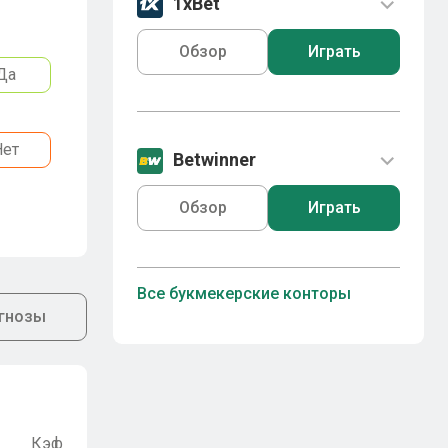
1xBet
Обзор
Играть
Да
Нет
Betwinner
Обзор
Играть
Все букмекерские конторы
гнозы
Кэф