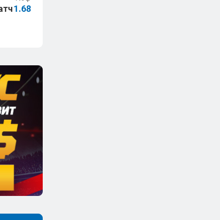
атч
1.68