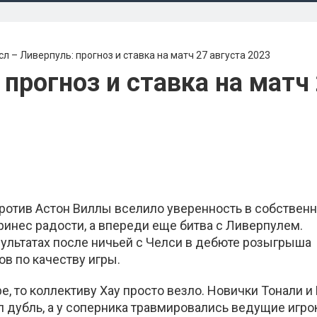
л – Ливерпуль: прогноз и ставка на матч 27 августа 2023
прогноз и ставка на матч
ротив Астон Виллы вселило уверенность в собствен
принес радости, а впереди еще битва с Ливерпулем.
зультатах после ничьей с Челси в дебюте розыгрыша
в по качеству игры.
е, то коллективу Хау просто везло. Новички Тонали и
дубль, а у соперника травмировались ведущие игро