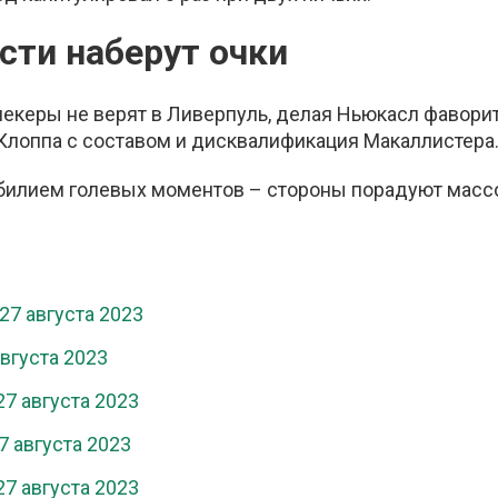
сти наберут очки
мекеры не верят в Ливерпуль, делая Ньюкасл фавори
Клоппа с составом и дисквалификация Макаллистера
обилием голевых моментов – стороны порадуют масс
27 августа 2023
вгуста 2023
27 августа 2023
7 августа 2023
27 августа 2023