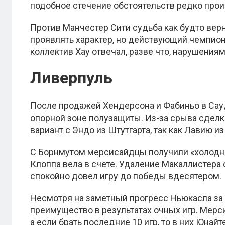
подобное стечение обстоятельств редко прои
Против Манчестер Сити судьба как будто вер
проявлять характер, но действующий чемпион 
коллектив Хау отвечал, разве что, нарушения
Ливерпуль
После продажей Хендерсона и Фабиньо в Сау
опорной зоне полузащиты. Из-за срыва сдел
вариант с Эндо из Штутгарта, так как Лавию и
С Борнмутом мерсисайдцы получили «холодны
Клоппа вела в счете. Удаление Макаллистера
спокойно довел игру до победы вдесятером.
Несмотря на заметный прогресс Ньюкасла за
преимущество в результатах очных игр. Мерс
а если брать последние 10 игр, то в них Юнайт