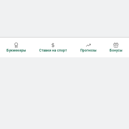
Букмекеры
Ставки на спорт
Прогнозы
Бонусы
Букмекеры
Рейтинг букмекерских контор
Букмекерские конторы России
Букмекеры без верификации