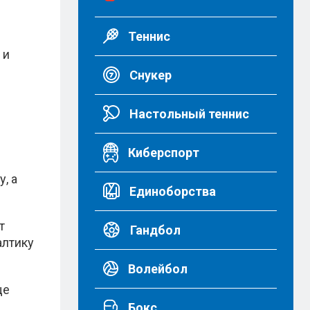
Теннис
 и
Снукер
Настольный теннис
Киберспорт
, а
Единоборства
т
Гандбол
алтику
Волейбол
ще
Бокс