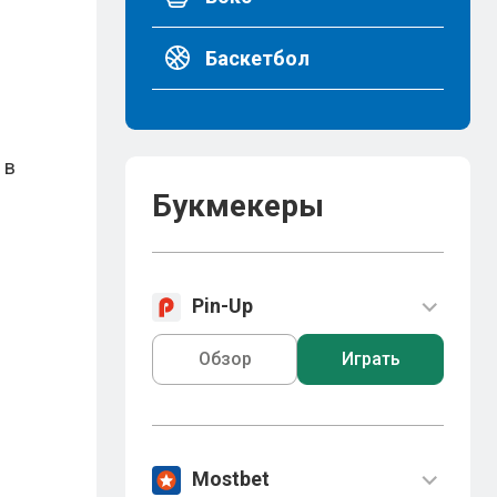
Баскетбол
 в
Букмекеры
Pin-Up
Обзор
Играть
Mostbet