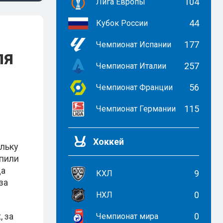
104
Лига Европы
44
Кубок России
177
Чемпионат Испании
ля
257
Чемпионат Италии
56
Чемпионат Франции
115
Чемпионат Германии
Хоккей
ольку
упили
да
9
КХЛ
за
0
НХЛ
, за
0
Чемпионат мира