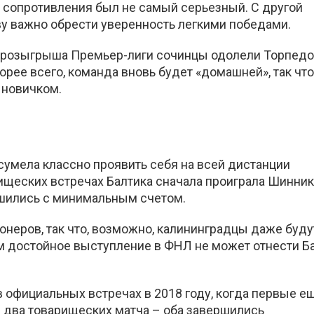
ь сопротивления был не самый серьезный. С другой
ву важно обрести уверенность легкими победами.
 розыгрыша Премьер-лиги сочинцы одолели Торпедо
орее всего, команда вновь будет «домашней», так что
 новичком.
 сумела классно проявить себя на всей дистанции
рищеских встречах Балтика сначала проиграла Шиннику
ршились с минимальным счетом.
неров, так что, возможно, калининградцы даже буду
м достойное выступление в ФНЛ не может отнести Б
в официальных встречах в 2018 году, когда первые е
 два товарищеских матча – оба завершились