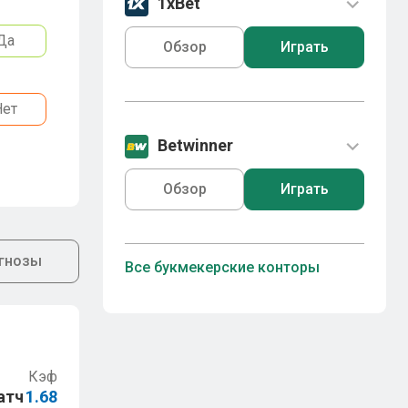
1xBet
Да
Обзор
Играть
Нет
Betwinner
Обзор
Играть
гнозы
Все букмекерские конторы
Кэф
атч
1.68