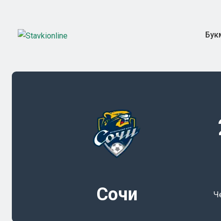
Бук
Сочи
Ч