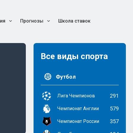
ия
Прогнозы
Школа ставок
Все виды спорта
Футбол
291
Лига Чемпионов
579
Чемпионат Англии
357
Чемпионат России