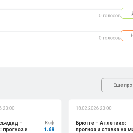
0
голосов
0
голосов
Еще про
6 23:00
18.02.2026 23:00
сьедад –
Брюгге – Атлетико:
Кэф
: прогноз и
1.68
прогноз и ставка на м