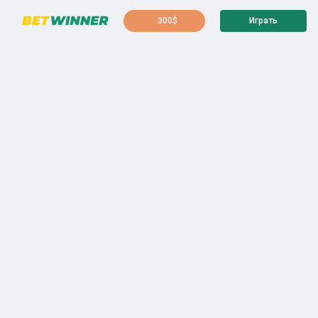
300$
Играть