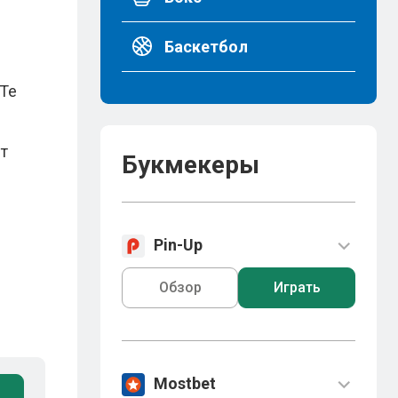
Баскетбол
 Те
ет
Букмекеры
Pin-Up
Обзор
Играть
Mostbet