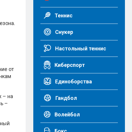
Теннис
езона.
Снукер
Настольный теннис
Киберспорт
ние от
очкам
Единоборства
 – на
Гандбол
ь –
Волейбол
рный
Бокс