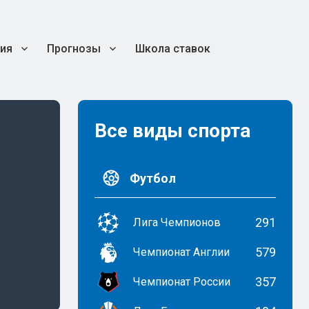
ия
Прогнозы
Школа ставок
Все виды спорта
Футбол
291
Лига Чемпионов
579
Чемпионат Англии
357
Чемпионат России