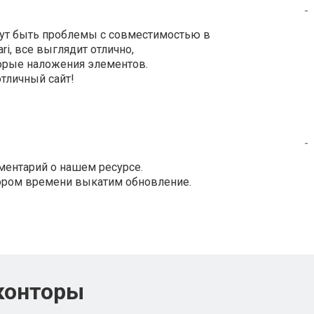
-
огут быть проблемы с совместимостью в
ari, все выглядит отлично,
торые наложения элементов.
отличный сайт!
-
ментарий о нашем ресурсе.
кором времени выкатим обновление.
конторы