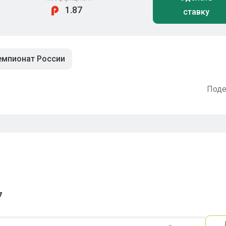
1.87
ставку
емпионат России
Поде
7