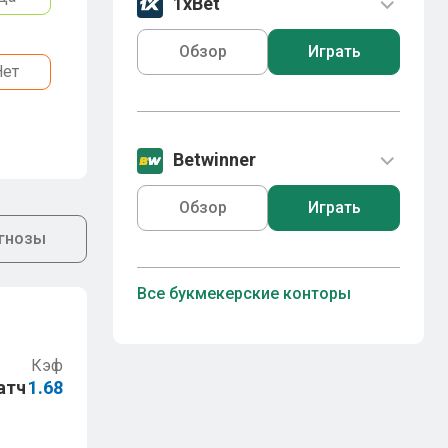
1xBet
Обзор
Играть
Нет
Betwinner
Обзор
Играть
гнозы
Все букмекерские конторы
Кэф
атч
1.68