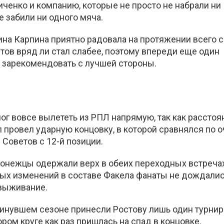
ченко и компанию, которые не просто не набрали ни
е забили ни одного мяча.
ина Карпина приятно радовала на протяжении всего с
ов вряд ли стал слабее, поэтому впереди еще один
 зарекомендовать с лучшей стороны.
г вовсе вылететь из РПЛ напрямую, так как расстоя
 провел ударную концовку, в которой сравнялся по 
Советов с 12-й позиции.
оронежцы одержали верх в обеих переходных встречах
ных изменений в составе Факела фанаты не дождалис
 выживание.
 минувшем сезоне принесли Ростову лишь один турни
ром круге как раз пришлась на спад в концовке.